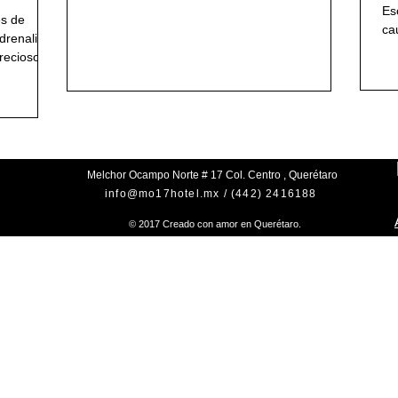
Es
es de
ca
adrenalina
dis
reciosos...
Melchor Ocampo Norte # 17
Col. Centro , Querétaro
info@mo17hotel.mx
/ (442) 2416188
© 2017 Creado con amor en Querétaro.