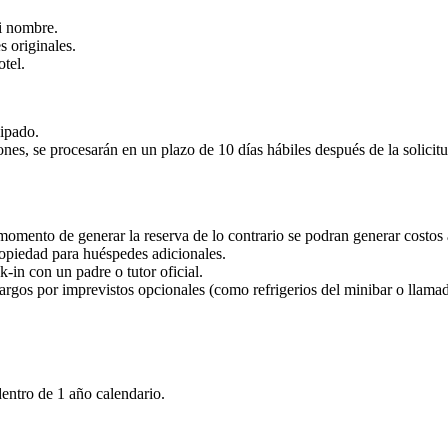
i nombre.
s originales.
tel.
cipado.
iones, se procesarán en un plazo de 10 días hábiles después de la solici
momento de generar la reserva de lo contrario se podran generar costos 
ropiedad para huéspedes adicionales.
in con un padre o tutor oficial.
argos por imprevistos opcionales (como refrigerios del minibar o llamada
dentro de 1 año calendario.