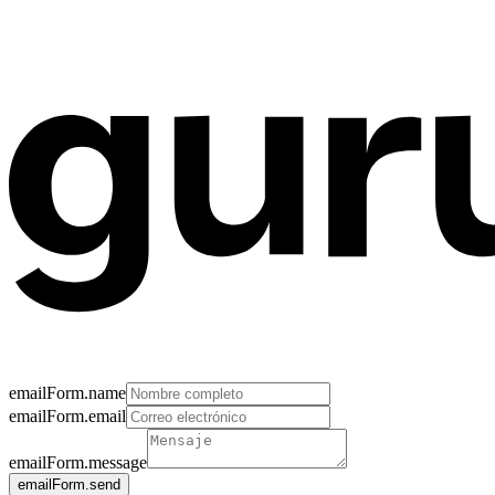
emailForm.name
emailForm.email
emailForm.message
emailForm.send