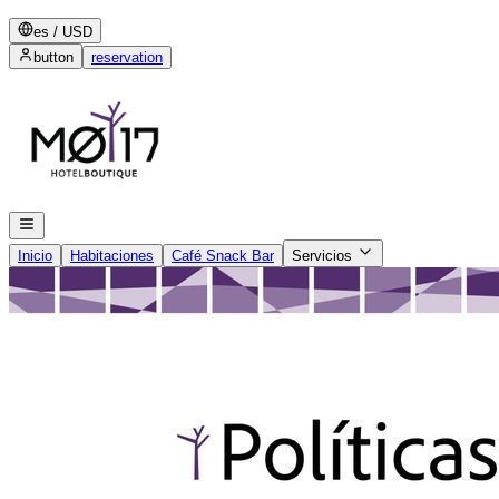
es
/
USD
button
reservation
Inicio
Habitaciones
Café Snack Bar
Servicios