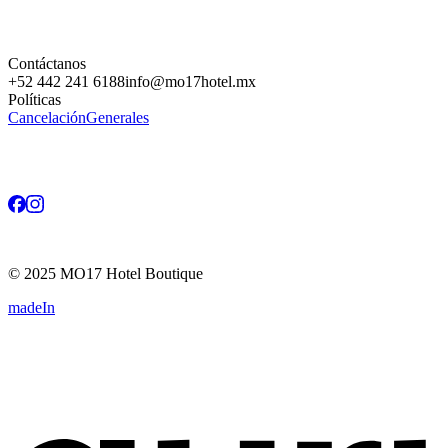
Contáctanos
+52 442 241 6188
info@mo17hotel.mx
Políticas
Cancelación
Generales
©
2025
MO17 Hotel Boutique
madeIn