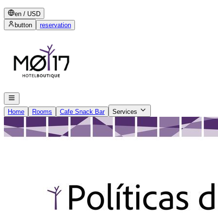
en
/
USD
button
reservation
Home
Rooms
Cafe Snack Bar
Services